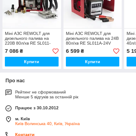
Міні АЗС REWOLT для
Міні АЗС REWOLT для
Мін
дизельного палива на
дизельного палива на 24В
дизе
220В 80л/хв RE SL011-
80л/хв RE SL011A-24V
40л/
220V
7 086
6 599
5 1
₴
₴
Купити
Купити
Про нас
Рейтинг не сформований
Менше 5 відгуків за останній рік
Працює з 30.10.2012
м. Київ
Київ Волинська 40, Київ, Україна
Контакти