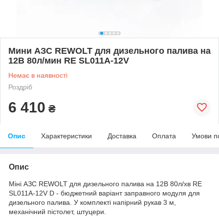
Мини АЗС REWOLT для дизельного палива на
12В 80л/мин RE SL011A-12V
Немає в наявності
Роздріб
6 410
₴
Опис
Характеристики
Доставка
Оплата
Умови п
Опис
Міні АЗС REWOLT для дизельного палива на 12В 80л/хв RE
SL011A-12V D - бюджетний варіант заправного модуля для
дизельного палива. У комплекті напірний рукав 3 м,
механічний пістолет, штуцери.