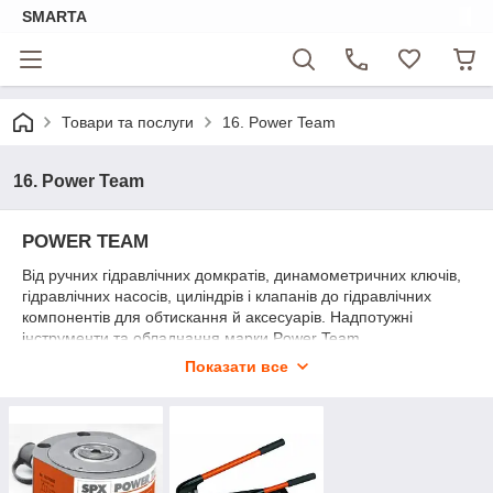
SMARTA
Товари та послуги
16. Power Team
16. Power Team
POWER TEAM
Від ручних гідравлічних домкратів, динамометричних ключів,
гідравлічних насосів, циліндрів і клапанів до гідравлічних
компонентів для обтискання й аксесуарів. Надпотужні
інструменти та обладнання марки Power Team
використовується скрізь, де потрібне застосування
Показати все
величезних зусиль із високою точністю — на будівельних
майданчиках, електростанціях, залізничних лініях, верфах, у
добуті корисних добуті та багатьох інших галузях.
Центральний офіс
Power Team
розташований у Сполучених
Штатах, Рокфорд, штат Мічиган. Товары под брендом
Power
Team
продаються корпорацією
SPX
у 155 країнах. Офіси з