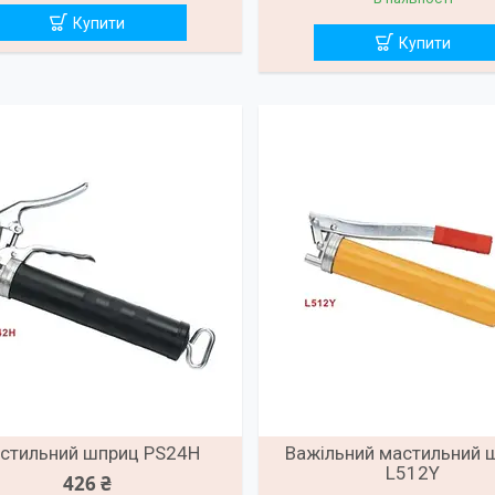
Купити
Купити
стильний шприц PS24H
Важільний мастильний 
L512Y
426 ₴