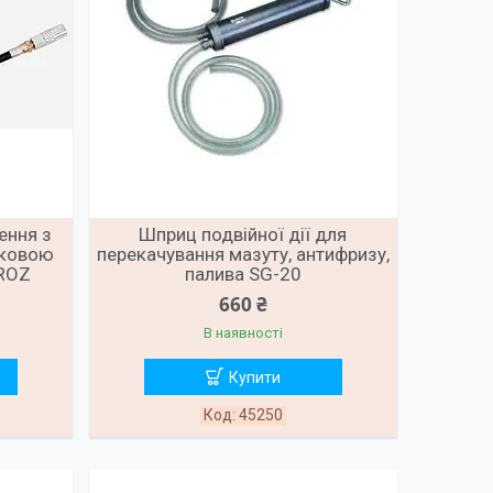
ення з
Шприц подвійної дії для
тковою
перекачування мазуту, антифризу,
GROZ
палива SG-20
660 ₴
В наявності
Купити
45250