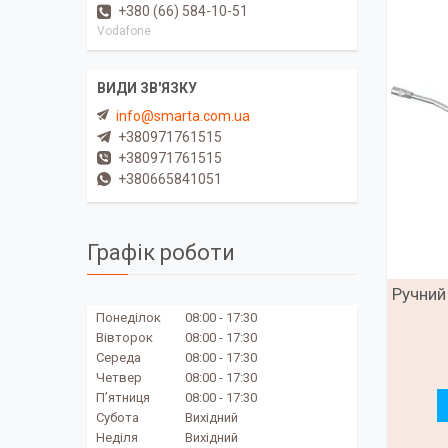
+380 (66) 584-10-51
Vodafone
info@smarta.com.ua
+380971761515
+380971761515
+380665841051
Графік роботи
Ручний
Понеділок
08:00
17:30
Вівторок
08:00
17:30
Середа
08:00
17:30
Четвер
08:00
17:30
Пʼятниця
08:00
17:30
Субота
Вихідний
Неділя
Вихідний