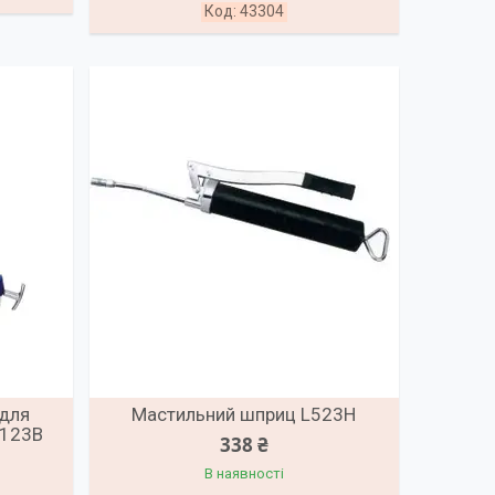
43304
 для
Мастильний шприц L523H
P123B
338 ₴
В наявності