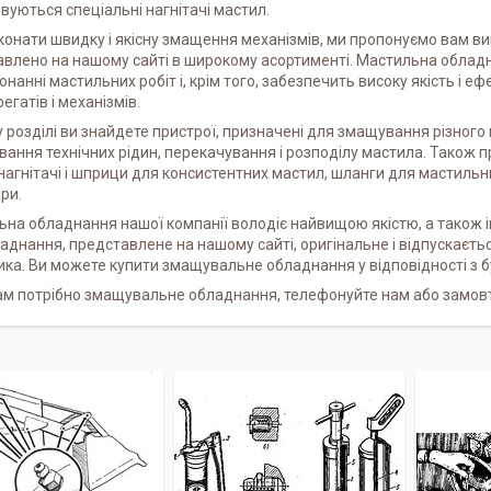
вуються спеціальні нагнітачі мастил.
онати швидку і якісну змащення механізмів, ми пропонуємо вам 
авлено на нашому сайті в широкому асортименті. Мастильна обла
онанні мастильних робіт і, крім того, забезпечить високу якість і е
регатів і механізмів.
 розділі ви знайдете пристрої, призначені для змащування різного 
вання технічних рідин, перекачування і розподілу мастила. Також пр
нагнітачі і шприци для консистентних мастил, шланги для мастильни
ри.
на обладнання нашої компанії володіє найвищою якістю, а також
аднання, представлене на нашому сайті, оригінальне і відпускаєтьс
ка. Ви можете купити змащувальне обладнання у відповідності з
м потрібно змащувальне обладнання, телефонуйте нам або замовте