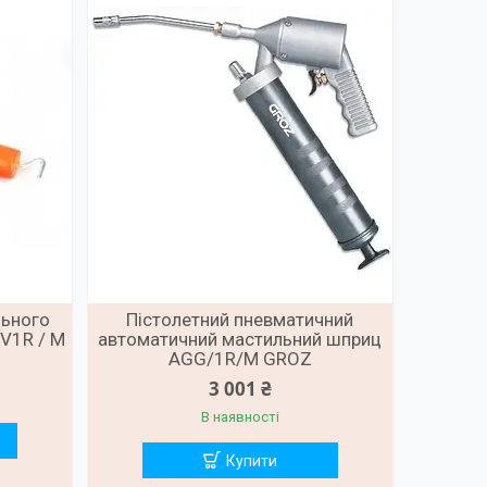
льного
Пістолетний пневматичний
 V1R / M
автоматичний мастильний шприц
AGG/1R/M GROZ
3 001 ₴
В наявності
Купити