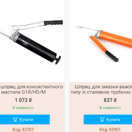
 шприц для консистентного
Шприц для змазки важі
мастила G1R/HD/M
типу зі сталевою трубкою
1 072 ₴
837 ₴
В наявності
В наявності
Купити
Купити
42701
42901