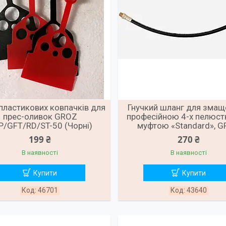
пластикових ковпачків для
Гнучкий шланг для змащ
прес-оливок GROZ
професійною 4-х пелюс
P/GFT/RD/ST-50 (Чорні)
муфтою «Standard», 
199 ₴
270 ₴
В наявності
В наявності
Купити
Купити
46701
43640