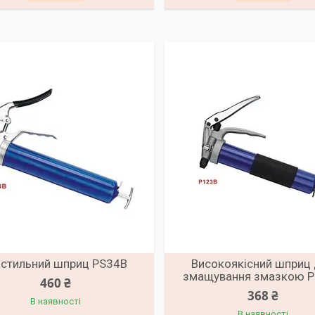
стильний шприц PS34B
Високоякісний шприц
змащування змазкою 
460 ₴
368 ₴
В наявності
В наявності