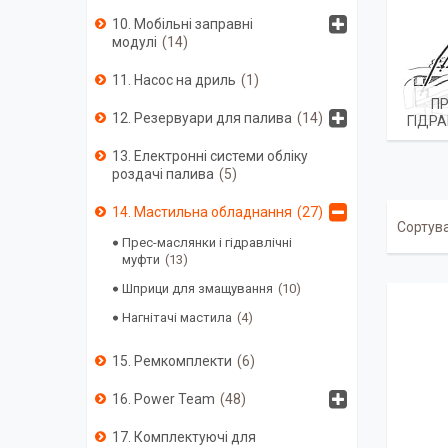
10. Мобільні заправні
модулі
14
11. Насос на дриль
1
ПР
12. Резервуари для палива
14
ГІДРА
13. Електронні системи обліку
роздачі палива
5
14. Мастильна обладнання
27
Прес-маслянки і гідравлічні
муфти
13
Шприци для змащування
10
Нагнітачі мастила
4
15. Ремкомплекти
6
16. Power Team
48
17. Комплектуючі для