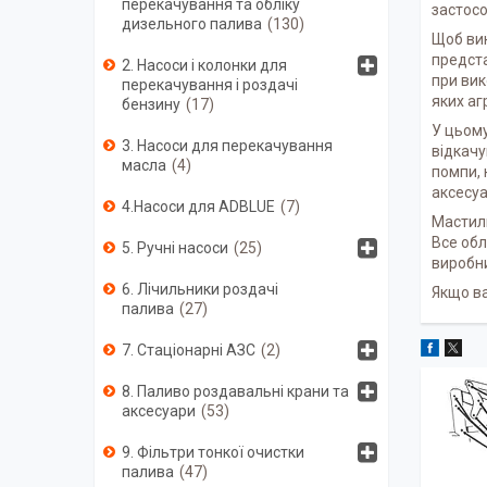
перекачування та обліку
застосо
дизельного палива
130
Щоб вик
предст
2. Насоси і колонки для
при вик
перекачування і роздачі
яких аг
бензину
17
У цьому
3. Насоси для перекачування
відкачу
масла
4
помпи, 
аксесуа
4.Насоси для ADBLUE
7
Мастиль
Все обл
5. Ручні насоси
25
виробни
6. Лічильники роздачі
Якщо ва
палива
27
7. Стаціонарні АЗС
2
8. Паливо роздавальні крани та
аксесуари
53
9. Фільтри тонкої очистки
палива
47