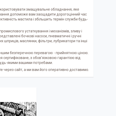
використовувати змащувальне обладнання, яке
днання допоможе вам заощадити дорогоцінний час
фективність мастила і збільшить термін служби будь-
промислового устаткування і механізмів, зливу і
едставлені бочкові насоси, пневматичні і ручні
х шприців, маслянки, фільтри, лубрикатори та інші
 іншим безперечною перевагою - прийнятною ціною.
я сертифіковане, з обов'язковою гарантією від
 будь-якими вашими потребами.
 через сайт, а ми вам його оперативно доставимо.