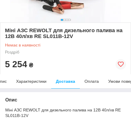
Міні АЗС REWOLT для дизельного палива на
12В 40л/хв RE SL011B-12V
Немає в наявності
Роздріб
5 254
₴
пис
Характеристики
Доставка
Оплата
Умови пове
Опис
Міні АЗС REWOLT для дизельного палива на 12В 40л/хв RE
SL011B-12V