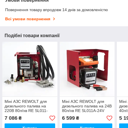
Умови повернення
Повернення товару впродовж 14 днів за домовленістю
Всі умови повернення
Подібні товари компанії
Міні АЗС REWOLT для
Міні АЗС REWOLT для
Мін
дизельного палива на
дизельного палива на 24В
дизе
220В 80л/хв RE SL011-
80л/хв RE SL011A-24V
40л/
220V
7 086
6 599
5 1
₴
₴