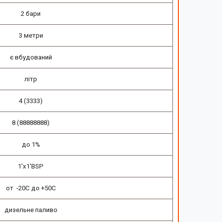
2 бари
3 метри
є вбудований
літр
4 (3333)
8 (88888888)
до 1%
1'х1'BSP
от -20C до +50С
дизельне паливо