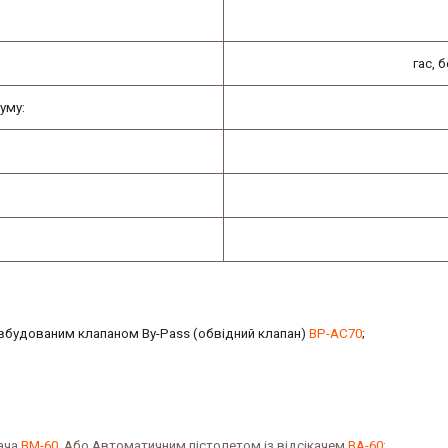
гас, 
уму:
з вбудованим клапаном
By
-
Pass
(обвідний клапан)
BP-AC70
;
кача
BM-60
. Або Автоматичним пістолетом із відсікачем
BA-60
;