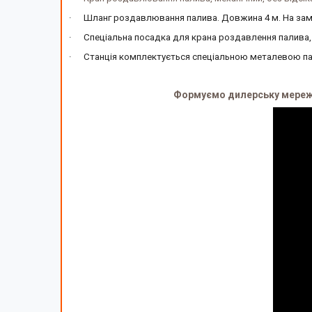
·
Шланг роздавлювання палива. Довжина 4 м. На за
·
Спеціальна посадка для крана роздавлення палива, 
·
Станція комплектується спеціальною металевою пане
Формуємо дилерську мережу.