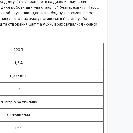
их двигунів, які працюють на дизельному паливі.
. Цикл роботи двигуна станції
S1
безперервний. Насос
ник обліку палива дасть необхідну інформацію про
анелі, що дає змогу встановити її на стіну або
ня та створення
Gamma
AC
-70
враховувалися нюанси
220 В
1,5 А
0,375 кВт
є
70 літрів за хвилину
S1 тривалий
IP55