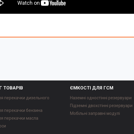
Г ТОВАРІВ
ЄМКОСТІ ДЛЯ ГСМ
ля перекачки дизельного
Наземні одностінні резервуари
Підземні двохстінні резервуари
ля перекачки бензина
Мобільні заправні модулі
ля перекачки масла
оси