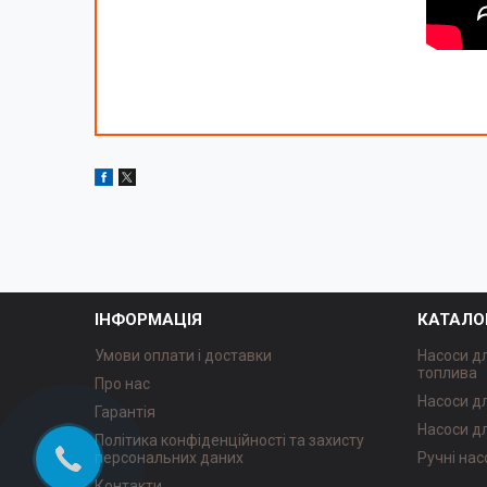
ІНФОРМАЦІЯ
КАТАЛО
Умови оплати і доставки
Насоси д
топлива
Про нас
Насоси д
Гарантія
Насоси д
Політика конфіденційності та захисту
персональних даних
Ручні нас
Контакти