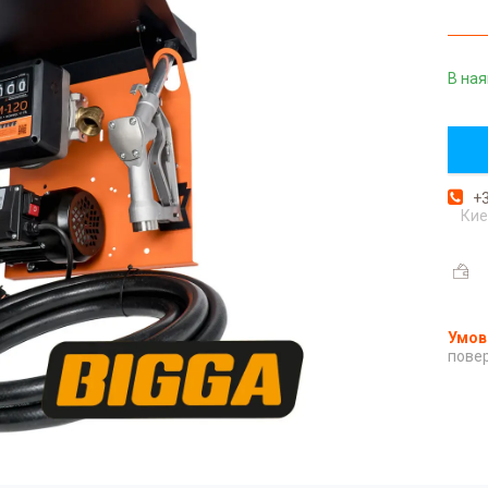
В ная
+3
Кие
повер