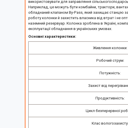
використовувати для заправляння сільськогосподарської,
Наприклад, це можуть бути комбайни, трактори, вантажі
обладнаний клапаном By-Pass, який захищає станцію за
роботу колонки й захистить власника від втрат і не опт
наземний резервуар. Колонка зроблена в Україні, комп
експлуатації обладнання в українських умовах.
Основні характеристики:
Живлення колонки:
Робочий струм:
Потужність:
Захист від перегріван
Продуктивність:
Цикл безперервної роб
Клас вологозахисту