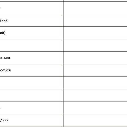
:
ання:
ий):
ються:
уються:
:
ідини: