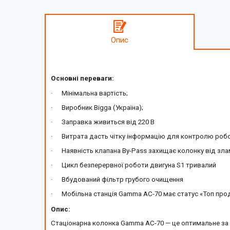
Опис
Основні переваги:
·
Мінімальна вартість;
·
Виробник
Bigga
(Україна);
·
Заправка живиться від 220 В
·
Витрата дасть чітку інформацію для контролю робо
·
Наявність клапана
By
-
Pass
захищає колонку від зла
·
Цикл безперервної роботи двигуна
S1
тривалий
·
Вбудований фільтр грубого очищення
·
Мобільна станція
Gamma
AC
-70 має статус «Топ про
Опис:
Стаціонарна колонка
Gamma
AC
-70 — це оптимальне за