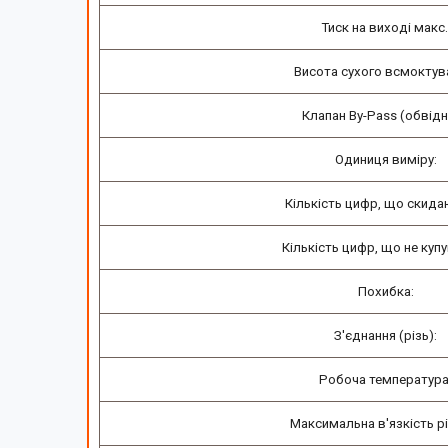
Тиск на виході макс.
Висота сухого всмоктув
Клапан By-Pass (обвідн
Одиниця виміру:
Кількість цифр, що скида
Кількість цифр, що не куп
Похибка:
З'єднання (різь):
Робоча температура
Максимальна в'язкість р