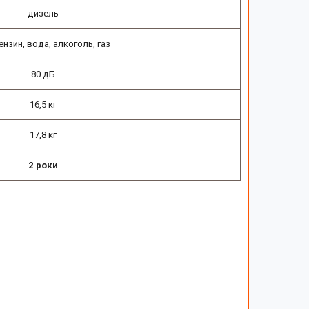
дизель
бензин, вода, алкоголь, газ
80 дБ
16,5 кг
17,8 кг
2 роки