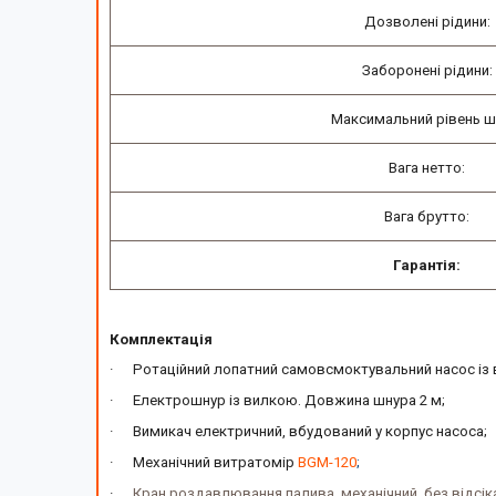
Дозволені рідини:
Заборонені рідини:
Максимальний рівень ш
Вага нетто:
Вага брутто:
Гарантія:
Комплектація
·
Ротаційний лопатний самовсмоктувальний насос і
·
Електрошнур із вилкою. Довжина шнура 2 м;
·
Вимикач електричний, вбудований у корпус насоса;
·
Механічний витратомір
BGM-120
;
·
Кран роздавлювання палива, механічний, без відсі