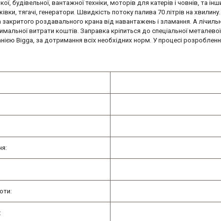
 будівельної, вантажної техніки, моторів для катерів і човнів, та інш
вки, тягачі, генератори. Швидкість потоку палива 70 літрів на хвилину
 закритого роздавального крана від навантажень і зламання. А лічиль
имальної витрати коштів. Заправка кріпиться до спеціальної металевої п
анією
Bigga
, за дотримання всіх необхідних норм. У процесі розроблен
ня:
оти:
: