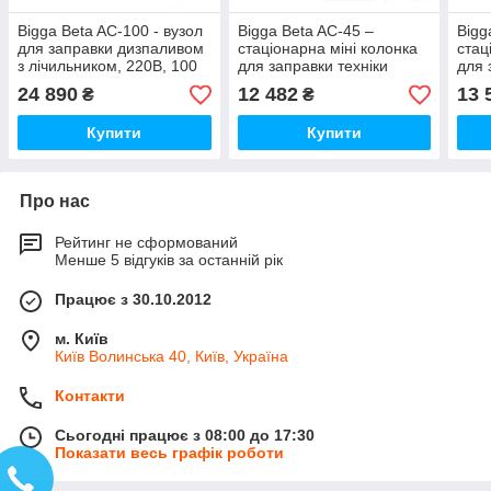
Bigga Beta AC-100 - вузол
Bigga Beta AC-45 –
Bigg
для заправки дизпаливом
стаціонарна міні колонка
стац
з лічильником, 220В, 100
для заправки техніки
для 
л/хв.
паливом. Живлення 220
пали
24 890
12 482
13 
₴
₴
В. 45 л/хв
В. 4
Купити
Купити
Про нас
Рейтинг не сформований
Менше 5 відгуків за останній рік
Працює з 30.10.2012
м. Київ
Київ Волинська 40, Київ, Україна
Контакти
Сьогодні працює з 08:00 до 17:30
Показати весь графік роботи