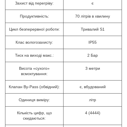
Захист від перегріву:
є
Продуктивність:
70 літрів в хвилину
Цикл безперервної роботи:
Тривалий S1
Клас вологозахисту:
IP55
Тиск на виході макс.:
2 Бар
Висота «сухого»
3 метри
всмоктування:
Клапан By-Pass (обвідний):
є, вбудований
Одиниця виміру:
літр
Кількість цифр, що
4 (4444)
скидаються: