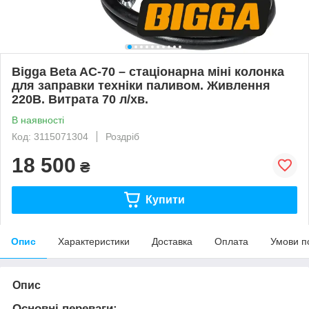
Bigga Beta AC-70 – стаціонарна міні колонка
для заправки техніки паливом. Живлення
220В. Витрата 70 л/хв.
В наявності
Код: 3115071304
Роздріб
18 500
₴
Купити
Опис
Характеристики
Доставка
Оплата
Умови п
Опис
Основні переваги: