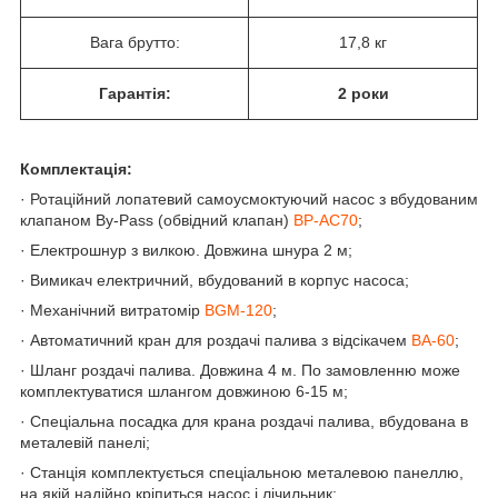
Вага брутто:
17,8 кг
Гарантія:
2 роки
Комплектація:
· Ротаційний лопатевий самоусмоктуючий насос з вбудованим
клапаном By-Pass (обвідний клапан)
BP-AC70
;
· Електрошнур з вилкою. Довжина шнура 2 м;
· Вимикач електричний, вбудований в корпус насоса;
· Механічний витратомір
BGM-120
;
· Автоматичний кран для роздачі палива з відсікачем
BA-60
;
· Шланг роздачі палива. Довжина 4 м. По замовленню може
комплектуватися шлангом довжиною 6-15 м;
· Спеціальна посадка для крана роздачі палива, вбудована в
металевій панелі;
· Станція комплектується спеціальною металевою панеллю,
на якій надійно кріпиться насос і лічильник;