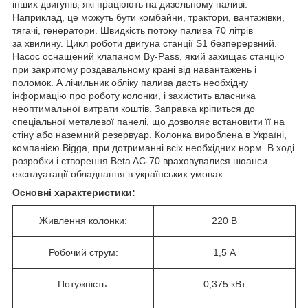
інших двигунів, які працюють на дизельному паливі.
Наприклад, це можуть бути комбайни, трактори, вантажівки,
тягачі, генератори. Швидкість потоку палива 70 літрів
за хвилину. Цикл роботи двигуна станції S1 безперервний.
Насос оснащений клапаном By-Pass, який захищає станцію
при закритому роздавальному крані від навантажень і
поломок. А лічильник обліку палива дасть необхідну
інформацію про роботу колонки, і захистить власника
неоптимальної витрати коштів. Заправка кріпиться до
спеціальної металевої панелі, що дозволяє встановити її на
стіну або наземний резервуар. Колонка вироблена в Україні,
компанією Bigga, при дотриманні всіх необхідних норм. В ході
розробки і створення Beta AC-70 враховувалися нюанси
експлуатації обладнання в українських умовах.
Основні характеристики:
Живлення колонки:
220 В
Робочий струм:
1,5 А
Потужність:
0,375 кВт