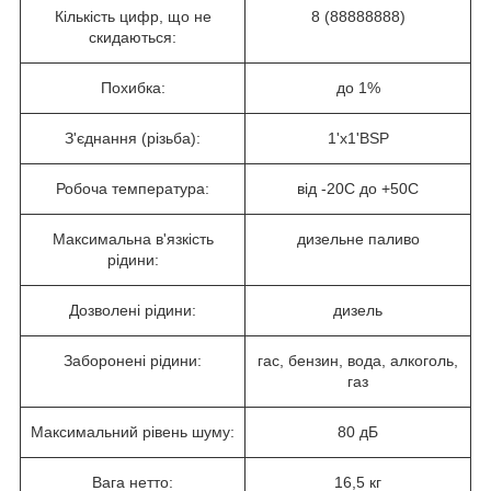
Кількість цифр, що не
8 (88888888)
скидаються:
Похибка:
до 1%
З'єднання (різьба):
1'х1'BSP
Робоча температура:
від -20C до +50С
Максимальна в'язкість
дизельне паливо
рідини:
Дозволені рідини:
дизель
Заборонені рідини:
гас, бензин, вода, алкоголь,
газ
Максимальний рівень шуму:
80 дБ
Вага нетто:
16,5 кг