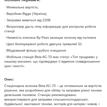
· Мінімальна вартість;
· Виробник Bigga (Україна);
· Заправка живиться від 220В
· Витратомір дасть чітку інформацію для контролю роботи
станції
· Наявність клапана By-Pass захищає колонку від поломок
· Цикл безперервної роботи двигуна тривалий S1
· Вбудований фільтр грубого очищення
· Мобільна станція Beta AC-70 має статус «Топ продажів» у
нашому магазині, що підтверджує її відмінне співвідношення
ціни і якості».
Опис:
Стаціонарна колонка Beta AC-70 – це оптимальне за вартістю
рішення, яке розроблено для обліку та заправки різної техніки
дизельним паливом. Станцію рекомендовано
використовувати для заправки сільськогосподарської,
будівельної, вантажної техніки, моторів для катерів і човнів, і