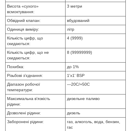
Висота «сухого»
3 метри
всмоктування:
Обвідний клапан:
вбудований
Одиниця виміру:
літр
Кількість цифр, що
4 (9999)
скидаються:
Кількість цифр, що не
8 (99999999)
скидаються:
Похибка:
до 1%
Різьбові з'єднання:
1'х1' BSP
Діапазон робочої
—20C/+50С
температури:
Максимальна в'язкість
дизельне паливо
рідини:
Дозволені рідини:
дизель
Заборонені рідини:
газ, алкоголь, вода, бензин,
гас