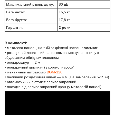
Максимальний рівень шуму:
80 дБ
Вага нетто:
16,5 кг
Вага брутто:
17,8 кг
Гарантія:
2 роки
В комплекті:
• металева панель, на якій закріплені насос і лічильник
• ротаційний лопатевий насос самовсмоктуючого типу з
вбудованим обвідним клапаном
• електрошнур — 2 м
• електричний вимикач (в корпусі насоса)
• механічний витратомір
BGM-120
• паливний роздатковий шланг ― 4 м (На замовлення 6-15 м)
• автоматичний пістолет паливозаправний
• посадка під паливозаправний кран (у металевій панелі)