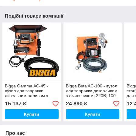
Подібні товари компанії
Bigga Gamma AC-45 -
Bigga Beta AC-100 - вузол
Bigg
вузол для заправки
для заправки дизпаливом
стац
дизельним паливом з
з лічильником, 220В, 100
для 
лічильником, 220В, 45 л/
л/хв.
пали
15 137
24 890
12 
₴
₴
хв.
В. 4
Купити
Купити
Про нас