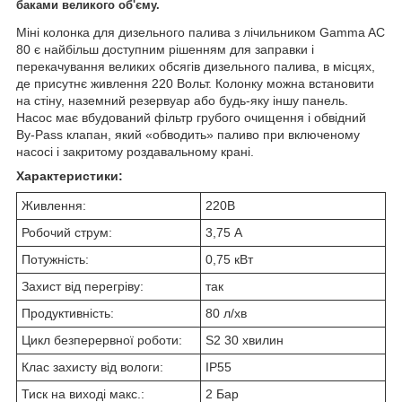
баками великого об'єму.
Міні колонка для дизельного палива з лічильником Gamma AC
80 є найбільш доступним рішенням для заправки і
перекачування великих обсягів дизельного палива, в місцях,
де присутнє живлення 220 Вольт. Колонку можна встановити
на стіну, наземний резервуар або будь-яку іншу панель.
Насос має вбудований фільтр грубого очищення і обвідний
By-Pass клапан, який «обводить» паливо при включеному
насосі і закритому роздавальному крані.
Характеристики:
Живлення:
220В
Робочий струм:
3,75 А
Потужність:
0,75 кВт
Захист від перегріву:
так
Продуктивність:
80 л/хв
Цикл безперервної роботи:
S2 30 хвилин
Клас захисту від вологи:
IP55
Тиск на виході макс.:
2 Бар