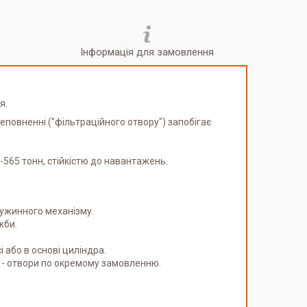
Інформація для замовлення
я.
повненні ("фільтраційного отвору") запобігає
565 тонн, стійкістю до навантажень.
ружинного механізму.
жби.
 або в основі циліндра.
нн - отвори по окремому замовленню.