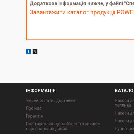
Додаткова інформація нижче, у файлі "Сп
Завантажити каталог продукції POW
ІНФОРМАЦІЯ
КАТАЛО
Умови оплати і доставки
Насоси д
топлива
Про нас
Насоси д
Гарантія
Насоси д
Політика конфіденційності та захисту
персональних даних
Ручні нас