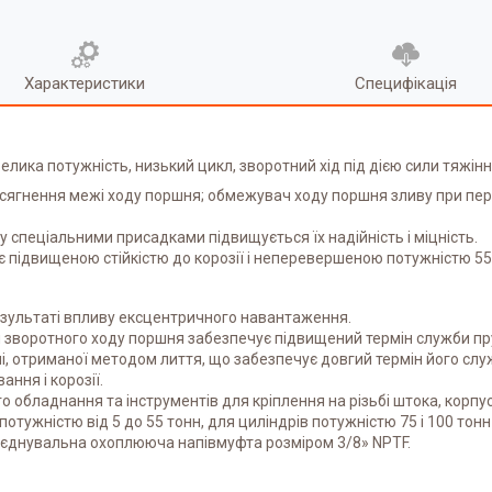
Характеристики
Специфікація
лика потужність, низький цикл, зворотний хід під дією сили тяжінн
ягнення межі ходу поршня; обмежувач ходу поршня зливу при пере
у спеціальними присадками підвищується їх надійність і міцність.
підвищеною стійкістю до корозії і неперевершеною потужністю 55-
результаті впливу ексцентричного навантаження.
н зворотного ходу поршня забезпечує підвищений термін служби п
лі, отриманої методом лиття, що забезпечує довгий термін його слу
ння і корозії.
бладнання та інструментів для кріплення на різьбі штока, корпусі
потужністю від 5 до 55 тонн, для циліндрів потужністю 75 і 100 то
'єднувальна охоплююча напівмуфта розміром 3/8» NPTF.