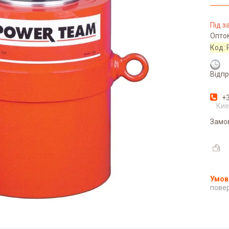
Під 
Оптом
Код:
Відпр
+3
Кие
Замо
повер