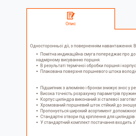
Опис
Односторонньої дії, з поверненням навантаження. Ве
Помітна индикаційна смуга попереджає про дос
надмірному висуванню поршня.
В результаті термічної обробки поршня і корпус
Плакована поверхня поршневого штока володіє 
Підшипник з алюмінію і бронзи знижує знос у 
Висока точність розрахунку параметрів пружи
Корпус циліндра виконаний зі сталевої заготів
Хромований поршневий шток стійкий до зношува
Пропонується широкий асортимент допоміжного о
Стандартні отвори під кріплення для циліндрів 
У стандартний комплект постачання входить з