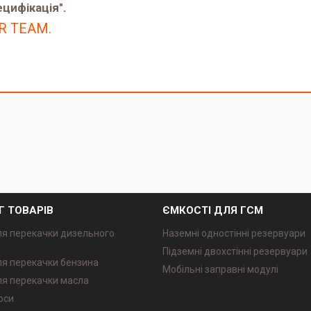
ецифікація".
ER TEAM.
Г ТОВАРІВ
ЄМКОСТІ ДЛЯ ГСМ
ля перекачки дизельного
Наземні одностінні резервуари
Підземні двохстінні резервуари
ля перекачки бензина
Мобільні заправні модулі
ля перекачки масла
оси