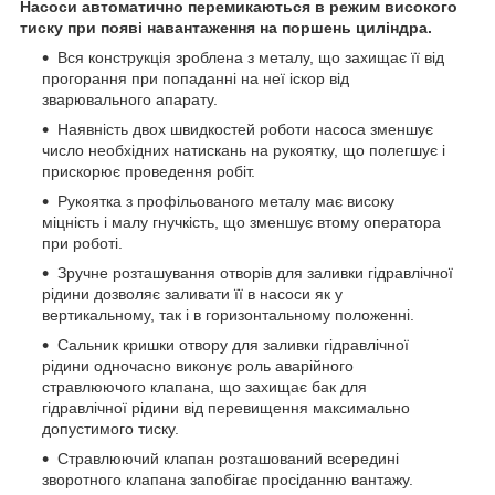
Насоси автоматично перемикаються в режим високого
тиску при появі навантаження на поршень циліндра.
Вся конструкція зроблена з металу, що захищає її від
прогорання при попаданні на неї іскор від
зварювального апарату.
Наявність двох швидкостей роботи насоса зменшує
число необхідних натискань на рукоятку, що полегшує і
прискорює проведення робіт.
Рукоятка з профільованого металу має високу
міцність і малу гнучкість, що зменшує втому оператора
при роботі.
Зручне розташування отворів для заливки гідравлічної
рідини дозволяє заливати її в насоси як у
вертикальному, так і в горизонтальному положенні.
Сальник кришки отвору для заливки гідравлічної
рідини одночасно виконує роль аварійного
стравлюючого клапана, що захищає бак для
гідравлічної рідини від перевищення максимально
допустимого тиску.
Стравлюючий клапан розташований всередині
зворотного клапана запобігає просіданню вантажу.