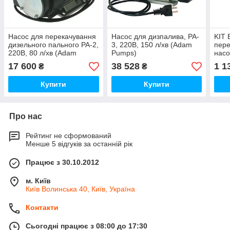
Насос для перекачування
Насос для дизпалива, PA-
KIT 
дизельного пального PA-2,
3, 220В, 150 л/хв (Adam
пере
220В, 80 л/хв (Adam
Pumps)
насо
Pumps)
пере
17 600
38 528
1 1
₴
₴
80-1
Купити
Купити
Про нас
Рейтинг не сформований
Менше 5 відгуків за останній рік
Працює з 30.10.2012
м. Київ
Київ Волинська 40, Київ, Україна
Контакти
Сьогодні працює з 08:00 до 17:30