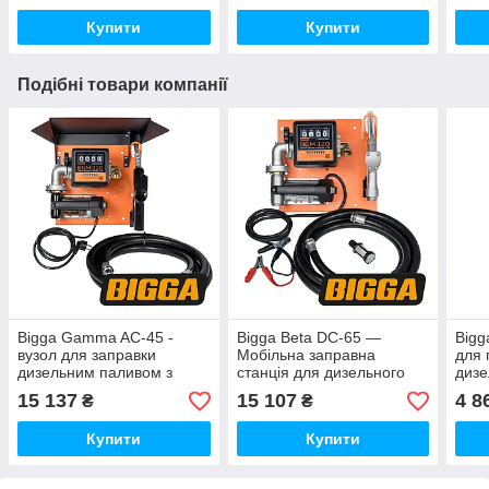
Купити
Купити
Подібні товари компанії
Bigga Gamma AC-45 -
Bigga Beta DC-65 —
Bigg
вузол для заправки
Мобільна заправна
для 
дизельним паливом з
станція для дизельного
дизе
лічильником, 220В, 45 л/
палива з витратою, 12/24
Живл
15 137
15 107
4 8
₴
₴
хв.
В, 45/65 л/хв
Прод
л/х
Купити
Купити