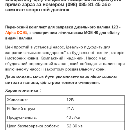
прямо зараз за номером (098) 085-81-45 або
замовте зворотній дзвінок.
Переносний комплект для заправки дизельного палива 12В -
Alpha DC-65
, з електричним лічильником MGE-40 для обліку
видачі палива
Цей простий в установці насос, ідеально підходить для
заправки сільськогосподарської та будівельної техніки, катерів
і моторних човнів. Компактний і надійний. Насос має
вбудований перепускний клапан, який «обводить» паливо при
включеному насосі і закритому роздавальному крані.
Дана модель може бути укомплектована лічильником
витрати палива, фільтром тонкого очищення.
Характеристики :
Живлення:
12В
Робочий струм:
21А
Продуктивність:
40 л/хв
Цикл безперервної роботи:
S2 30 хв