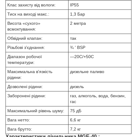
Клас захисту від вологи:
IP55
Тиск на виході макс.:
1,3 Бар
Висота «сухого»
2 метра
всмоктування:
Обвідний клапан:
так
Різьбові з'єднання:
¾ ' BSP
Діапазон робочої
—20C/+50С
температури:
Максимальна в'язкість
дизельне паливо
рідини:
Дозволені рідини:
дизель
Заборонені рідини:
газ, алкоголь, вода, бензин,
гас
Максимальний рівень шуму:
75 дБ
Вага нетто:
6,6 кг
Вага брутто:
7,2 кг
Характеристики лічильника MGE-40 :