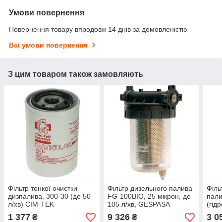
Умови повернення
Повернення товару впродовж 14 днів за домовленістю
Всі умови повернення
З цим товаром також замовляють
Фільтр тонкої очистки
Фільтр дизельного палива
Філь
дизпалива, 300-30 (до 50
FG-100BIO, 25 мікрон, до
пали
л/хв) CIM-TEK
105 л/хв, GESPASA
(гід
л/хв
1 377
9 326
3 0
₴
₴