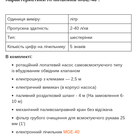
Одиниця виміру:
літр
Пропускна здатність:
2-40 л/хв
Тип:
шестерінки
Кількість цифр на лічильнику:
5 знаків
В комплекті:
ротаційний лопатевий насос самовсмоктуючого типу
із вбудованим обвідним клапаном
електрошнур з клемами — 2,5 м
електричний вимикач (в корпусі насоса)
паливний роздатковий шланг - 4 м (На замовлення 6-
10 м)
механічний паливозаправний кран без відсікача
фільтр грубого очищення для всмоктуючого рукава 25
мм (1')
електронний лічильник
MGE-40