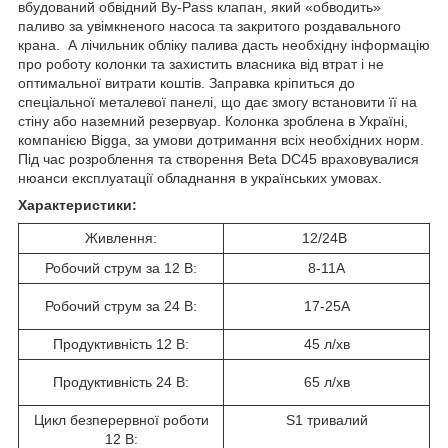
вбудований обвідний By-Pass клапан, який «обводить»
паливо за увімкненого насоса та закритого роздавального
крана. А лічильник обліку палива дасть необхідну інформацію
про роботу колонки та захистить власника від втрат і не
оптимальної витрати коштів. Заправка кріпиться до
спеціальної металевої панелі, що дає змогу встановити її на
стіну або наземний резервуар. Колонка зроблена в Україні,
компанією Bigga, за умови дотримання всіх необхідних норм.
Під час розроблення та створення Beta DC45 враховувалися
нюанси експлуатації обладнання в українських умовах.
Характеристики:
Живлення:
12/24В
Робочий струм за 12 В:
8-11А
Робочий струм за 24 В:
17-25А
Продуктивність 12 В:
45 л/хв
Продуктивність 24 В:
65 л/хв
Цикл безперервної роботи
S1 тривалий
12 В: