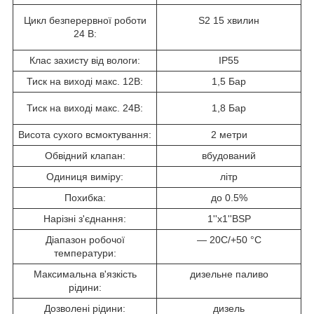
Цикл безперервної роботи
S2 15 хвилин
24 В:
Клас захисту від вологи:
IP55
Тиск на виході макс. 12В:
1,5 Бар
Тиск на виході макс. 24В:
1,8 Бар
Висота сухого всмоктування:
2 метри
Обвідний клапан:
вбудований
Одиниця виміру:
літр
Похибка:
до 0.5%
Нарізні з'єднання:
1''х1''BSP
Діапазон робочої
— 20C/+50 °C
температури:
Максимальна в'язкість
дизельне паливо
рідини:
Дозволені рідини:
дизель