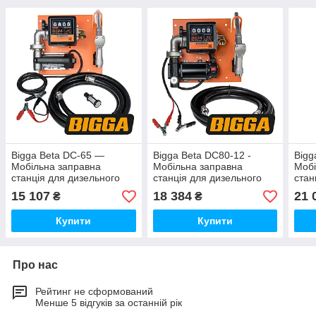
Bigga Beta DC-65 —
Bigga Beta DC80-12 -
Bigg
Мобільна заправна
Мобільна заправна
Мобі
станція для дизельного
станція для дизельного
стан
палива з витратою, 12/24
палива з витратоміром, 12
пали
15 107
18 384
21 
₴
₴
В, 45/65 л/хв
вольт, 80 л/хв
воль
Купити
Купити
Про нас
Рейтинг не сформований
Менше 5 відгуків за останній рік