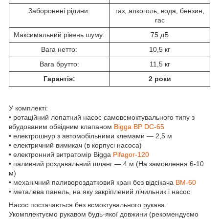
Заборонені рідини:
газ, алкоголь, вода, бензин,
гас
Максимальний рівень шуму:
75 дБ
Вага нетто:
10,5 кг
Вага брутто:
11,5 кг
Гарантія:
2 роки
У комплекті:
• ротаційний лопатний насос самовсмоктувального типу з
вбудованим обвідним клапаном
Bigga BP
DC-65
• електрошнур з автомобільними клемами — 2,5 м
• електричний вимикач (в корпусі насоса)
• електронний витратомір Bigga
Pifagor-120
• паливний роздавальний шланг — 4 м (На замовлення 6-10
м)
• механічний паливороздатковий кран без відсікача
BM-60
• металева панель, на яку закріплений лічильник і насос
Насос постачається без всмоктувального рукава.
Укомплектуємо рукавом будь-якої довжини (рекомендуємо