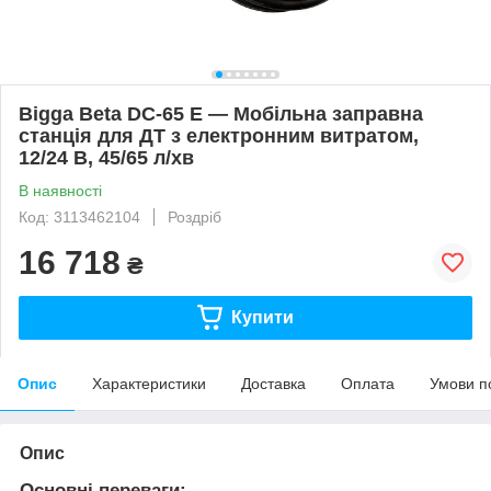
Bigga Beta DC-65 E — Мобільна заправна
станція для ДТ з електронним витратом,
12/24 В, 45/65 л/хв
В наявності
Код: 3113462104
Роздріб
16 718
₴
Купити
Опис
Характеристики
Доставка
Оплата
Умови п
Опис
Основні переваги: