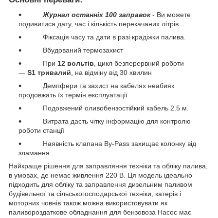
Журнал останніх 100 заправок
- Ви можете
подивитися дату, час і кількість перекачаних літрів.
Фіксація часу та дати в разі крадіжки палива.
Вбудований термозахист
При
12 вольтів
, цикл безперервний роботи
—
S1 тривалий
, на відміну від 30 хвилин
Демпфери та захист на кабелях неабияк
продовжать їх термін експлуатації
Подовжений оливобензостійкий кабель 2.5 м.
Витрата дасть чітку інформацію для контролю
роботи станції
Наявність клапана By-Pass захищає колонку від
зламання
Найкраще рішення для заправляння техніки та обліку палива,
в умовах, де немає живлення 220 В. Ця модель ідеально
підходить для обліку та заправлення дизельним паливом
будівельної та сільськогосподарської техніки, катерів і
моторних човнів також можна використовувати як
паливороздаткове обладнання для бензовоза Насос має