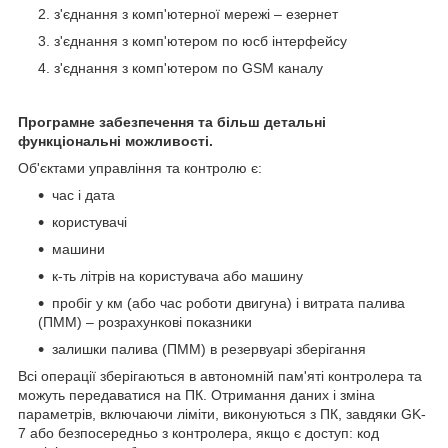
з'єднання з комп'ютерної мережі – езернет
з'єднання з комп'ютером по юсб інтерфейсу
з'єднання з комп'ютером по GSM каналу
Програмне забезпечення та більш детальні
функціональні можливості.
Об'єктами управління та контролю є:
час і дата
користувачі
машини
к-ть літрів на користувача або машину
пробіг у км (або час роботи двигуна) і витрата палива
(ПММ) – розрахункові показники
залишки палива (ПММ) в резервуарі зберігання
Всі операції зберігаються в автономній пам'яті контролера та
можуть передаватися на ПК. Отримання даних і зміна
параметрів, включаючи ліміти, виконуються з ПК, завдяки GK-
7 або безпосередньо з контролера, якщо є доступ: код