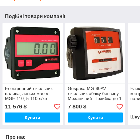
Подібні товари компанії
Електронний лічильник
Gespasa MG-80AV –
Елек
палива, легких масел -
лічильник обліку бензину.
конт
MGE-110, 5-110 л/хв
Механічний. Похибка до 1
пали
(Gespasa)
%.
(Ісп
11 576
7 800
₴
₴
Цін
Купити
Купити
Про нас