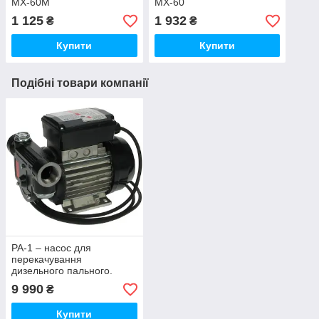
MX-60М
MX-60
1 125
1 932
₴
₴
Купити
Купити
Подібні товари компанії
PA-1 – насос для
перекачування
дизельного пального.
Живлення 220В.
9 990
₴
Продуктивність насоса 70
л/хв.
Купити