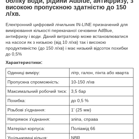
обліку води, рідини Adblue, антифризу, з
високою пропускною здатністю до 150
л/хв.
Електронний цифровий лічильник IN-LINE призначений для
вимірювання кількості перекачаної сечовини AdBlue,
антифризу і води. Даний витратомір може встановлюватися
на насоси як з низькою (від 10 л/хв) так і високою
продуктивністю (до 150 л/хв) і має низький відсоток похибки
до 0,5%
Характеристики:
Одиниці виміру:
літр, галон, пінта або кварта
Пропускна спроможність:
10-150 л/хв
Максимальний робочий тиск:
3,5 бар
Похибка:
до 0,5 %
Різьбові з'єднання:
1' (25 мм)
Напрямок з'єднання:
зліпа, справа
Матеріал корпуса:
Поліамід 66
Ущільнювачі кільця:
NBR