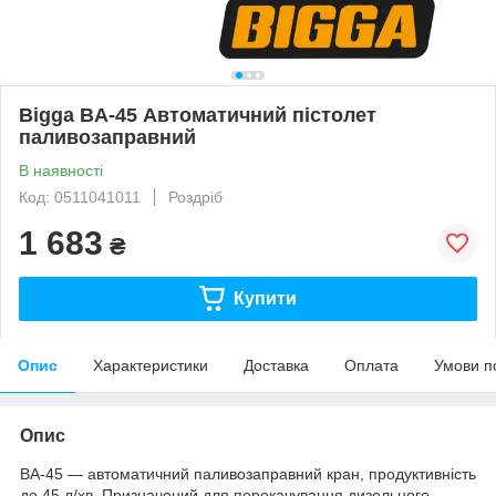
Bigga BA-45 Автоматичний пістолет
паливозаправний
В наявності
Код: 0511041011
Роздріб
1 683
₴
Купити
Опис
Характеристики
Доставка
Оплата
Умови п
Опис
BA-45 ― автоматичний паливозаправний кран, продуктивність
до 45 л/хв. Призначений для перекачування дизельного