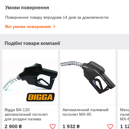
Умови повернення
Повернення товару впродовж 14 днів за домовленістю
Всі умови повернення
Подібні товари компанії
Bigga BA-120
Автоматичний паливний
Мех
автоматичний пістолет
пістолет MX-45
пали
для роздачі палива
MX-
2 900
1 932
1 1
₴
₴