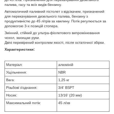
палива, гасу та всіх видів бензину.
Автоматичний паливний пістолет з відсікачем, призначений
для перекачування дизельного палива, бензину з
продуктивністю до 45 літрів за хвилину. Потік регулюється за
допомогою 3-х позицій стопера.
Змінний, стійкий до ультра-фіолетового випромінювання
чохол, захищає руки.
Двічі перевірений контролем якості, після остаточної збірки.
Характеристики:
Матеріал:
алюміній
Ущільнення:
NBR
Вага:
1,25 кг
Різьбові з'єднання:
3/4' BSPT
Носик:
13/16' (20 мм)
Максимальний потік:
45 л/хв