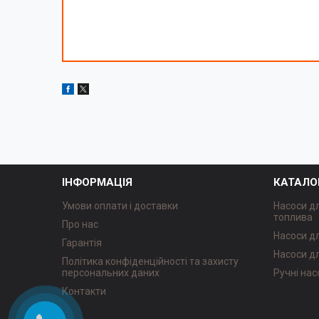
ІНФОРМАЦІЯ
КАТАЛО
Умови оплати і доставки
Насоси д
топлива
Про нас
Насоси д
Гарантія
Насоси д
Політика конфіденційності та захисту
персональних даних
Ручні нас
Контакти