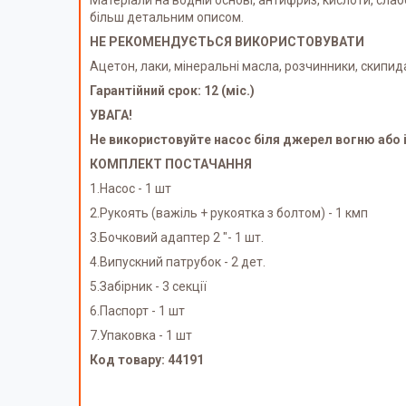
Матеріали на водній основі, антифриз, кислоти, слаб
більш детальним описом.
НЕ РЕКОМЕНДУЄТЬСЯ ВИКОРИСТОВУВАТИ
Ацетон, лаки, мінеральні масла, розчинники, скипид
Гарантійний срок: 12 (міс.)
УВАГА!
Не використовуйте насос біля джерел вогню або іс
КОМПЛЕКТ ПОСТАЧАННЯ
1.Насос - 1 шт
2.Рукоять (важіль + рукоятка з болтом) - 1 кмп
3.Бочковий адаптер 2 "- 1 шт.
4.Випускний патрубок - 2 дет.
5.Забірник - 3 секції
6.Паспорт - 1 шт
7.Упаковка - 1 шт
Код товару: 44191