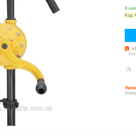
В ная
Код:
+3
Кие
повер