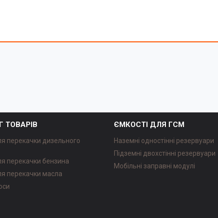
Г ТОВАРІВ
ЄМКОСТІ ДЛЯ ГСМ
ля перекачки дизельного
Наземні одностінні резервуари
Підземні двохстінні резервуари
ля перекачки бензина
Мобільні заправні модулі
ля перекачки масла
оси