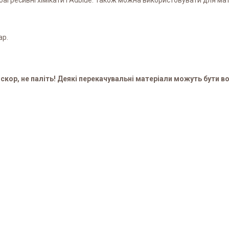
оагресивні хімікати і Adblue. Також можна використовувати для матер
ар.
кор, не паліть! Деякі перекачувальні матеріали можуть бути вогн