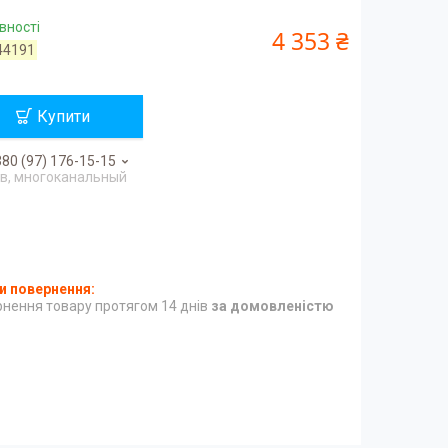
вності
4 353 ₴
44191
Купити
80 (97) 176-15-15
в, многоканальный
нення товару протягом 14 днів
за домовленістю