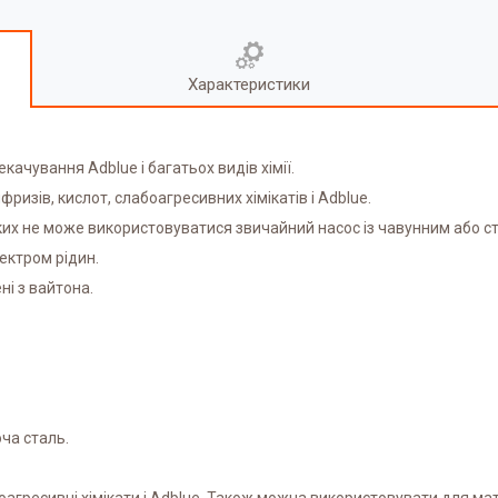
Характеристики
качування Adblue і багатьох видів хімії.
ризів, кислот, слабоагресивних хімікатів і Adblue.
ких не може використовуватися звичайний насос із чавунним або с
ектром рідин.
ні з вайтона.
ча сталь.