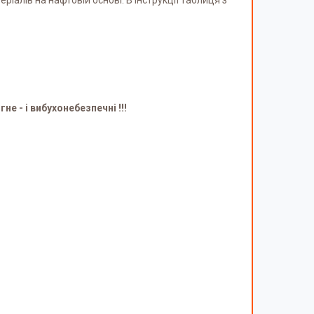
іалів на нафтовій основі. В інструкції таблиця з
е - і вибухонебезпечні !!!