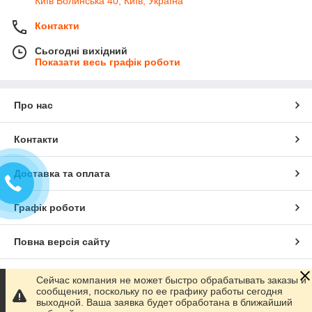
Київ Волинська 40, Київ, Україна
Контакти
Сьогодні вихідний
Показати весь графік роботи
Про нас
Контакти
Доставка та оплата
Графік роботи
Повна версія сайту
Сайт створено на маркетплейсі
Prom.ua
Сейчас компания не может быстро обрабатывать заказы и
сообщения, поскольку по ее графику работы сегодня
выходной. Ваша заявка будет обработана в ближайший
Політика конфіденційності