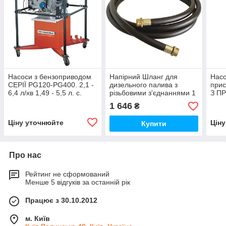
Насоси з бензоприводом
Напірний Шланг для
Насо
СЕРІЇ PG120-PG400. 2,1 -
дизельного палива з
прис
6,4 л/хв 1,49 - 5,5 л. с.
різьбовими з'єднаннями 1
З ПР
Насоси максимальної
BSP, 4 метри
л/хв
1 646
₴
потужності.
Ціну уточнюйте
Цін
Купити
Про нас
Рейтинг не сформований
Менше 5 відгуків за останній рік
Працює з 30.10.2012
м. Київ