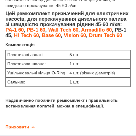
швидкістю прокачування 45-60 л/хв.
Цей ремкомплект призначений для електричних
насосів, для перекачування дизельного палива
зі швидкістю прокачування рідини 45-60 л/хв:
PA-1 60
,
PB-1 60
,
Wall Tech 60
,
Armadillo 60
, PB-1
45,
Hi Tech 60
,
Base 60
,
Vision 60
,
Drum Tech 60
Комплектація
Пластикові лопаті:
5 шт.
Пластикова шпона:
1 шт.
Ущільнювальні кільця O-Ring
4 шт. (різних діаметрів)
Сальник:
1 шт.
Надзвичайно побачити ремкомплект і правильність
встановлення лопатей, можна в специфікації.
Приховати