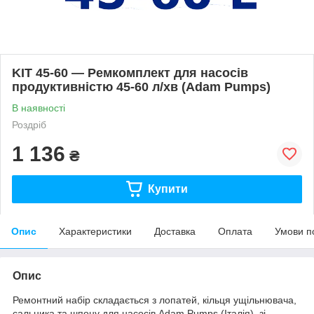
KIT 45-60 — Ремкомплект для насосів
продуктивністю 45-60 л/хв (Adam Pumps)
В наявності
Роздріб
1 136
₴
Купити
Опис
Характеристики
Доставка
Оплата
Умови п
Опис
Ремонтний набір складається з лопатей, кільця ущільнювача,
сальника та шпону для насосів Adam Pumps (Італія), зі