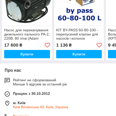
Насос для перекачування
KIT BY-PASS 60-80-100 -
Насо
дизельного пального PA-2,
перепускний клапан для
Воль
220В, 80 л/хв (Adam
насосів і колонок
(KPT
Pumps)
перекачування дизеля 60-
(Італ
17 600
1 136
9 4
₴
₴
80-100 л/хв (Adam P
Купити
Купити
Про нас
Рейтинг не сформований
Менше 5 відгуків за останній рік
Працює з 30.10.2012
м. Київ
Київ Волинська 40, Київ, Україна