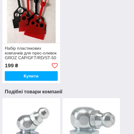
Набір пластикових
ковпачків для прес-оливок
GROZ CAP/GFT/RD/ST-50
(Чорні)
199
₴
Купити
Подібні товари компанії