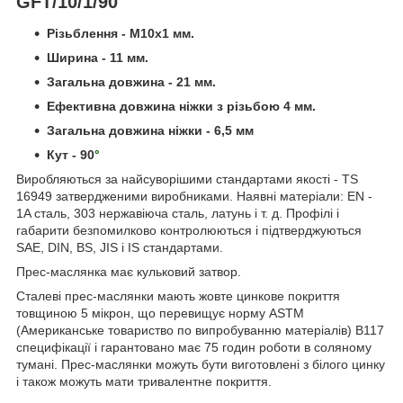
GFT/10/1/90
Різьблення - M10x1 мм.
Ширина - 11 мм.
Загальна довжина - 21 мм.
Ефективна довжина ніжки з різьбою 4 мм.
Загальна довжина ніжки - 6,5 мм
Кут - 90
°
Виробляються за найсуворішими стандартами якості - TS
16949 затвердженими виробниками. Наявні матеріали: EN -
1A сталь, 303 нержавіюча сталь, латунь і т. д. Профілі і
габарити безпомилково контролюються і підтверджуються
SAE, DIN, BS, JIS і IS стандартами.
Прес-маслянка має кульковий затвор.
Сталеві прес-маслянки мають жовте цинкове покриття
товщиною 5 мікрон, що перевищує норму ASTM
(Американське товариство по випробуванню матеріалів) В117
специфікації і гарантовано має 75 годин роботи в соляному
тумані. Прес-маслянки можуть бути виготовлені з білого цинку
і також можуть мати тривалентне покриття.