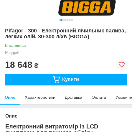
Pifagor - 300 - Електронний лічильник палива,
легких олій, 30-300 л/хв (BIGGA)
В наявності
Роздріб
18 648
₴
Купити
Опис
Характеристики
Доставка
Оплата
Умови п
Опис
Електронний витратомір із LCD