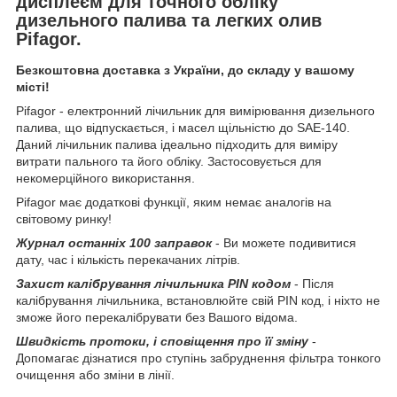
дисплеєм для точного обліку
дизельного палива та легких олив
Pifagor.
Безкоштовна доставка з України, до складу у вашому
місті!
Pifagor - електронний лічильник для вимірювання дизельного
палива, що відпускається, і масел щільністю до SAE-140.
Даний лічильник палива ідеально підходить для виміру
витрати пального та його обліку. Застосовується для
некомерційного використання.
Pifagor має додаткові функції, яким немає аналогів на
світовому ринку!
Журнал останніх 100 заправок
- Ви можете подивитися
дату, час і кількість перекачаних літрів.
Захист калібрування лічильника PIN кодом
- Після
калібрування лічильника, встановлюйте свій PIN код, і ніхто не
зможе його перекалібрувати без Вашого відома.
Швидкість протоки, і сповіщення про її зміну
-
Допомагає дізнатися про ступінь забруднення фільтра тонкого
очищення або зміни в лінії.