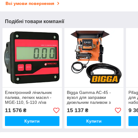
Всі умови повернення
Подібні товари компанії
Електронний лічильник
Bigga Gamma AC-45 -
Pifa
палива, легких масел -
вузол для заправки
для 
MGE-110, 5-110 л/хв
дизельним паливом з
набо
(Gespasa)
лічильником, 220В, 45 л/
дисп
11 576
15 137
9 3
₴
₴
хв.
Купити
Купити