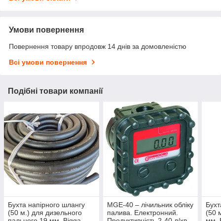
Умови повернення
Повернення товару впродовж 14 днів за домовленістю
Всі умови повернення
Подібні товари компанії
Бухта напірного шлангу
MGE-40 – лічильник обліку
Бухт
(50 м.) для дизельного
палива. Електронний.
(50 
пального 19 мм, Bigga
Продуктивність 2-40 л/хв.
мм, 