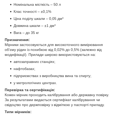
Номінальна місткість – 50 л
Клас точності – ±0,1%
Ціна поділу шкали – 0,05 дм³
Довжина шкали – ±1 дм³
Вага – до 35 кг
Призначення:
Мірники застосовуються для високоточного вимірювання
об’єму рідин із похибкою від 0,02% до 0,5% (залежно від
модифікації). Прилади широко використовуються на:
автозаправних станціях;
нафтобазах;
підприємствах з виробництва вина та спирту;
у метрологічних центрах.
Перевірка та сертифікація:
Кожен мірник проходить калібрування або державну повірку.
За результатами видається сертифікат калібрування чи
свідоцтво про держповірку з відміткою у паспорті приладу.
Типи мірників: