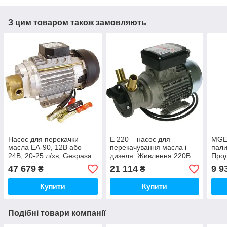
З цим товаром також замовляють
Насос для перекачки
E 220 – насос для
MGE-
масла EA-90, 12В або
перекачування масла і
пали
24В, 20-25 л/хв, Gespasa
дизеля. Живлення 220В.
Прод
(Іспанія)
Продуктивність насоса 28
47 679
21 114
9 9
₴
₴
л/хв.
Купити
Купити
Подібні товари компанії