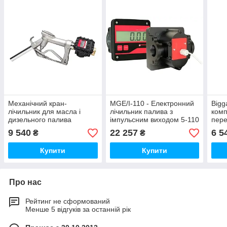
Механічний кран-
MGE/I-110 - Електронний
Bigg
лічильник для масла і
лічильник палива з
комп
дизельного палива
імпульсним виходом 5-110
пере
л/хв (Gespasa)
дизе
9 540
22 257
6 5
₴
₴
Живл
Мех
Купити
Купити
Про нас
Рейтинг не сформований
Менше 5 відгуків за останній рік