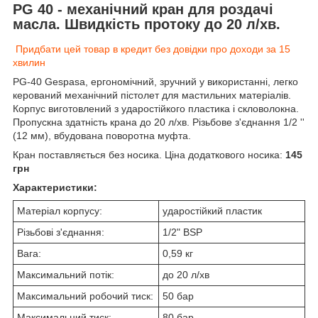
PG 40 - механічний кран для роздачі
масла. Швидкість протоку до 20 л/хв.
Придбати цей товар в кредит без довідки про доходи за 15
хвилин
PG-40 Gespasa, ергономічний, зручний у використанні, легко
керований механічний пістолет для мастильних матеріалів.
Корпус виготовлений з ударостійкого пластика і скловолокна.
Пропускна здатність крана до 20 л/хв. Різьбове з'єднання 1/2 ''
(12 мм), вбудована поворотна муфта.
Кран поставляється без носика. Ціна додаткового носика:
145
грн
Характеристики:
Матеріал корпусу:
ударостійкий пластик
Різьбові з'єднання:
1/2" BSP
Вага:
0,59 кг
Максимальний потік:
до 20 л/хв
Максимальний робочий тиск:
50 бар
Максимальний тиск:
80 бар