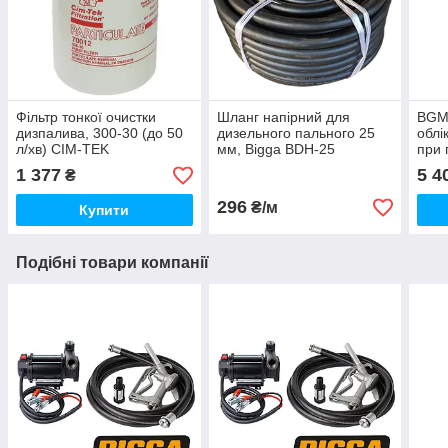
Фільтр тонкої очистки
Шланг напірний для
BGM-
дизпалива, 300-30 (до 50
дизельного пального 25
облі
л/хв) CIM-TEK
мм, Bigga BDH-25
при 
л/хв
1 377
5 4
₴
296
₴/м
Купити
Подібні товари компанії