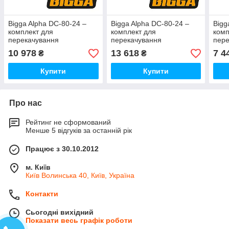
Bigga Alpha DC-80-24 –
Bigga Alpha DC-80-24 –
Bigg
комплект для
комплект для
комп
перекачування
перекачування
пере
дизельного палива.
дизельного палива.
дизе
10 978
13 618
7 4
₴
₴
Живлення 24В. 80л/хв.
Живлення 24В. 80л/хв.
прод
Механічний
Автоматичний
Авт
Купити
Купити
Про нас
Рейтинг не сформований
Менше 5 відгуків за останній рік
Працює з 30.10.2012
м. Київ
Київ Волинська 40, Київ, Україна
Контакти
Сьогодні вихідний
Показати весь графік роботи