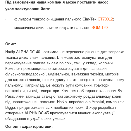
Під замовлення наша компанія може поставити насос,
укомплектувавши його:
·
фільтром тонкого очищення пального Cim-Tek
CT70012
;
·
механічним лічильником витрати пального
BGM-120
.
Опис:
Набір ALPHA DC-40 - оптимальне переносне рішення для заправки
техніки дизельним пальним. Він може застосовуватися для
перекачування палива як сам по собі, так і у складі колонки.
Комплект рекомендовано використовувати для заправки
сільськогосподарської, будівельної, вантажної техніки, моторів
для катерів і човнів, і інших двигунів, які працюють на дизельному
пальному. Наприклад, це можуть бути комбайни, трактори,
вантажівки, тягачі, генератори. Комплект обладнано клапаном By-
Pass, який захищає станцію при закритому роздавальному крані
від навантаження і поломок. Набір вироблено в Україні, компанією
Bigga, при дотриманні всіх необхідних норм. В ході розробки і
створення
ALPHA
DC-45
враховувалися нюанси експлуатації
обладнання в українських умовах.
Основні характеристики: