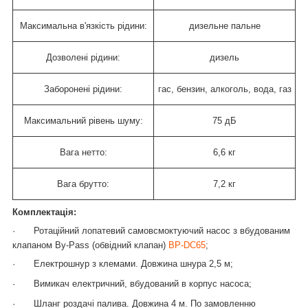
Максимальна в'язкість рідини:
дизельне пальне
Дозволені рідини:
дизель
Заборонені рідини:
гас, бензин, алкоголь, вода, газ
Максимальний рівень шуму:
75 дБ
Вага нетто:
6,6 кг
Вага брутто:
7,2 кг
Комплектація:
·
Ротаційний лопатевий самовсмоктуючий насос з вбудованим
клапаном
By
-
Pass
(обвідний клапан)
BP-DC65
;
·
Електрошнур з клемами. Довжина шнура 2,5 м;
·
Вимикач електричний, вбудований в корпус насоса;
·
Шланг роздачі палива. Довжина 4 м. По замовленню