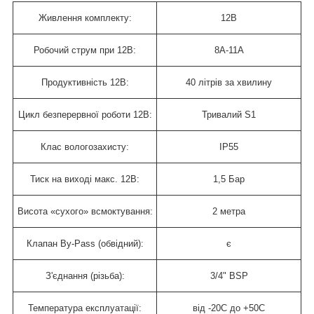
Живлення комплекту:
12В
Робочий струм при 12В:
8А-11А
Продуктивність 12В:
40 літрів за хвилину
Цикл безперервної роботи 12В:
Тривалий S1
Клас вологозахисту:
IP55
Тиск на виході макс. 12В:
1,5 Бар
Висота «сухого» всмоктування:
2 метра
Клапан By-Pass (обвідний):
є
З'єднання (різьба):
3/4" BSP
Температура експлуатації:
від -20C до +50С