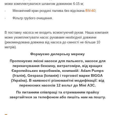
може комплектуватися шлангом довжиною 6-15 м;
·
Механічний кран роздачі палива без відсікача
BM-60
;
·
Фільтр грубого очищення.
В поставку насоса не входить всмоктуючий рукав. Наша компанія
може укомплектувати насос рукавами необхідної довжини
(рекомендована довжина від насоса до ємності не більше 10
метрів).
Ф
ормуємо дилерську мережу
Пропонуємо якісні насоси для пального, насоси для
перекачування бензину, витратоміри, від кращих
Європейських виробників, компаній: Adam Pumps
(Італія), Gespasa (Іспанія) і торгової марки BIGGA
(Україна). В наявності різноманітні модифікації: від
переносних насосів 12 вольт до Міні АЗС.
По питанням співпраці та отриманням прайсу
звертайтеся за телефоном або пишіть нам на пошту.