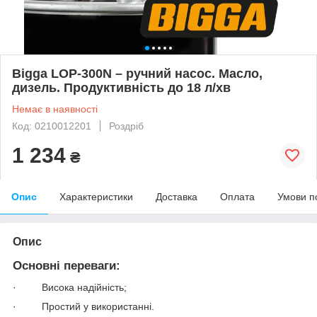
Bigga LOP-300N – ручний насос. Масло,
дизель. Продуктивність до 18 л/хв
Немає в наявності
Код: 0210012201
Роздріб
1 234
₴
Опис
Характеристики
Доставка
Оплата
Умови п
Опис
Основні переваги:
· Висока надійність;
· Простий у використанні.