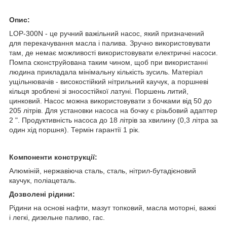
Опис:
LOP-300N - це ручний важільний насос, який призначений
для перекачування масла і палива. Зручно використовувати
там, де немає можливості використовувати електричні насоси.
Помпа сконструйована таким чином, щоб при використанні
людина прикладала мінімальну кількість зусиль. Матеріал
ущільнювачів - високостійкий нітрильний каучук, а поршневі
кільця зроблені зі зносостійкої латуні. Поршень литий,
цинковий. Насос можна використовувати з бочками від 50 до
205 літрів. Для установки насоса на бочку є різьбовий адаптер
2 ". Продуктивність насоса до 18 літрів за хвилину (0,3 літра за
один хід поршня). Термін гарантії 1 рік.
Компоненти конструкції:
Алюміній, нержавіюча сталь, сталь, нітрил-бутадієновий
каучук, поліацеталь.
Дозволені рідини:
Рідини на основі нафти, мазут топковий, масла моторні, важкі
і легкі, дизельне паливо, гас.