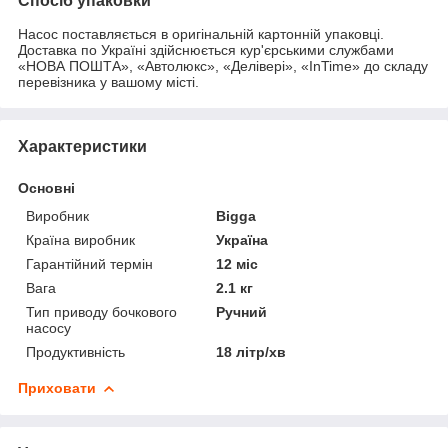
Спосіб упаковки
Насос поставляється в оригінальній картонній упаковці.
Доставка по Україні здійснюється кур'єрськими службами
«НОВА ПОШТА», «Автолюкс», «Делівері», «InTime» до складу
перевізника у вашому місті.
Характеристики
Основні
Виробник
Bigga
Країна виробник
Україна
Гарантійний термін
12 міс
Вага
2.1 кг
Тип приводу бочкового
Ручний
насосу
Продуктивність
18 літр/хв
Приховати