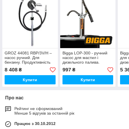
GROZ 44081 RBP/3V/H –
Bigga LOP-300 - ручний
Bigg
насос ручний. Для
насос для мастил і
для 
бензину. Продуктивність
дизельного палива.
дизе
36 л/хв.
Продуктивність до 18 л/хв.
Прод
8 408
997
5 3
₴
₴
л/хв.
Купити
Купити
Про нас
Рейтинг не сформований
Менше 5 відгуків за останній рік
Працює з 30.10.2012