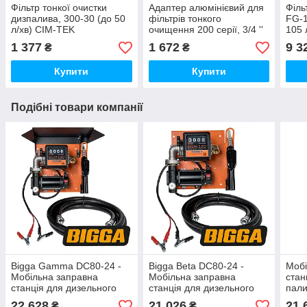
Фільтр тонкої очистки
Адаптер алюмінієвий для
Філь
дизпалива, 300-30 (до 50
фільтрів тонкого
FG-1
л/хв) CIM-TEK
очищення 200 серії, 3/4 ''
105 
BSP, CIM-TEK
1 377
1 672
9 3
₴
₴
Купити
Купити
Подібні товари компанії
Bigga Gamma DC80-24 -
Bigga Beta DC80-24 -
Мобі
Мобільна заправна
Мобільна заправна
стан
станція для дизельного
станція для дизельного
пали
палива з витратоміром, 24
палива з витратоміром, 24
WALL
22 628
21 026
21 
₴
₴