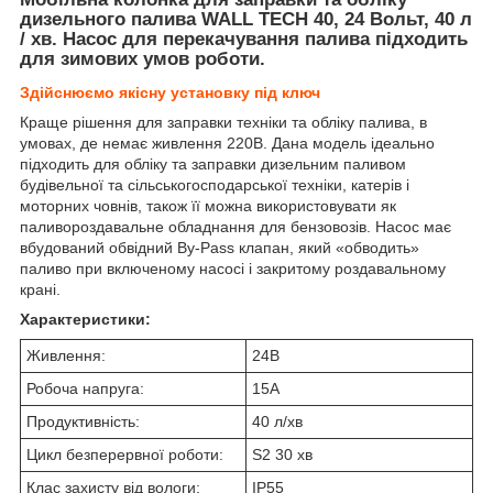
дизельного палива WALL TECH 40, 24 Вольт, 40 л
/ хв. Насос для перекачування палива підходить
для зимових умов роботи.
Здійснюємо якісну установку під ключ
Краще рішення для заправки техніки та обліку палива, в
умовах, де немає живлення 220В. Дана модель ідеально
підходить для обліку та заправки дизельним паливом
будівельної та сільськогосподарської техніки, катерів і
моторних човнів, також її можна використовувати як
паливороздавальне обладнання для бензовозів. Насос має
вбудований обвідний By-Pass клапан, який «обводить»
паливо при включеному насосі і закритому роздавальному
крані.
Характеристики:
Живлення:
24В
Робоча напруга:
15А
Продуктивність:
40 л/хв
Цикл безперервної роботи:
S2 30 хв
Клас захисту від вологи:
IP55