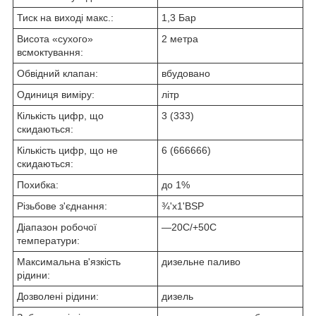
Тиск на виході макс.:
1,3 Бар
Висота «сухого»
2 метра
всмоктування:
Обвідний клапан:
вбудовано
Одиниця виміру:
літр
Кількість цифр, що
3 (333)
скидаються:
Кількість цифр, що не
6 (666666)
скидаються:
Похибка:
до 1%
Різьбове з'єднання:
¾'х1'BSP
Діапазон робочої
—20C/+50С
температури:
Максимальна в'язкість
дизельне паливо
рідини:
Дозволені рідини:
дизель