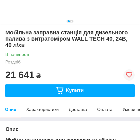
Мобільна заправна станція для дизельного
палива з витратоміром WALL TECH 40, 24В,
40 л/хв
В наявності
Роздріб
21 641
₴
Купити
Опис
Характеристики
Доставка
Оплата
Умови п
Опис
Мобільна колонка для заправки та обліку