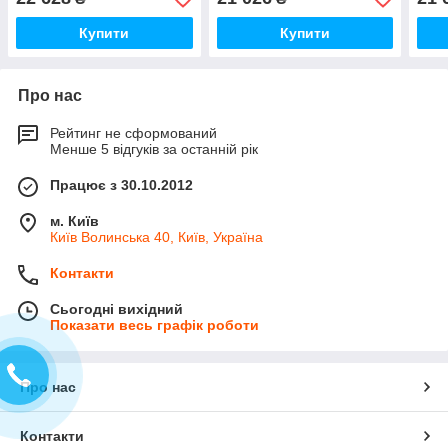
вольта, 80 л/хв
вольта, 80 л/хв
хв
Купити
Купити
Про нас
Рейтинг не сформований
Менше 5 відгуків за останній рік
Працює з 30.10.2012
м. Київ
Київ Волинська 40, Київ, Україна
Контакти
Сьогодні вихідний
Показати весь графік роботи
Про нас
Контакти