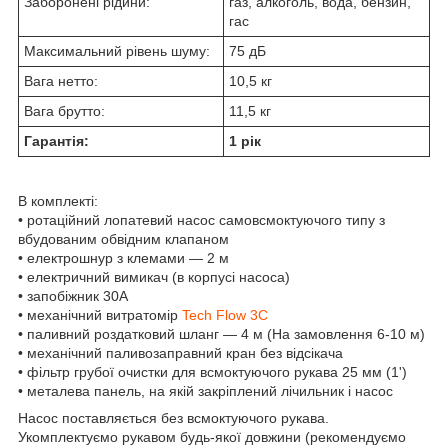
Заборонені рідини:
газ, алкоголь, вода, бензин,
гас
Максимальний рівень шуму:
75 дБ
Вага нетто:
10,5 кг
Вага брутто:
11,5 кг
Гарантія:
1 рік
В комплекті:
• ротаційний лопатевий насос самовсмоктуючого типу з
вбудованим обвідним клапаном
• електрошнур з клемами — 2 м
• електричний вимикач (в корпусі насоса)
• запобіжник 30А
• механічний витратомір
Tech Flow 3C
• паливний роздатковий шланг ― 4 м (На замовлення 6-10 м)
• механічний паливозаправний кран без відсікача
• фільтр грубої очистки для всмоктуючого рукава 25 мм (1')
• металева панель, на якій закріплений лічильник і насос
Насос поставляється без всмоктуючого рукава.
Укомплектуємо рукавом будь-якої довжини (рекомендуємо