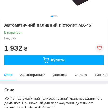
Автоматичний паливний пістолет MX-45
В наявності
Роздріб
1 932
₴
Купити
Опис
Характеристики
Доставка
Оплата
Умови п
Опис
MX-45 - автоматичний паливозаправний кран, продуктивність
до 45 л/хв. Призначений для перекачування дизельного
палива, гасу і всіх видів бензину.