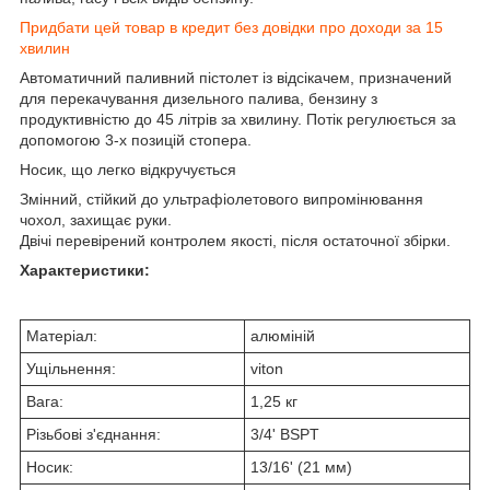
Придбати цей товар в кредит без довідки про доходи за 15
хвилин
Автоматичний паливний пістолет із відсікачем, призначений
для перекачування дизельного палива, бензину з
продуктивністю до 45 літрів за хвилину. Потік регулюється за
допомогою 3-х позицій стопера.
Носик, що легко відкручується
Змінний, стійкий до ультрафіолетового випромінювання
чохол, захищає руки.
Двічі перевірений контролем якості, після остаточної збірки.
Характеристики:
Матеріал:
алюміній
Ущільнення:
viton
Вага:
1,25 кг
Різьбові з'єднання:
3/4' BSPT
Носик:
13/16' (21 мм)