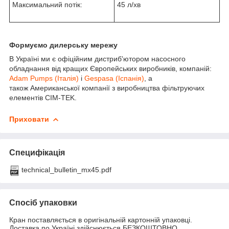
Максимальний потік:
45 л/хв
Формуємо дилерську мережу
В Україні ми є офіційним дистриб'ютором насосного
обладнання від кращих Європейських виробників, компаній:
Adam Pumps (Італія)
і
Gespasa (Іспанія)
, а
також Американської компанії з виробництва фільтруючих
елементів CIM-TEK.
Приховати
Специфікація
technical_bulletin_mx45.pdf
Спосіб упаковки
Кран поставляється в оригінальній картонній упаковці.
Доставка по Україні здійснюється БЕЗКОШТОВНО