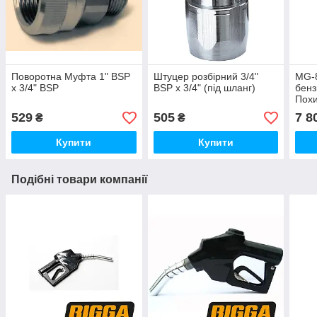
Поворотна Муфта 1" BSP
Штуцер розбірний 3/4"
MG-8
х 3/4" BSP
BSP х 3/4" (під шланг)
бенз
Похи
529
505
7 8
₴
₴
Купити
Купити
Подібні товари компанії