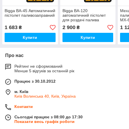
Bigga BA-45 Автоматичний
Bigga BA-120
Мех
пістолет паливозаправний
автоматичний пістолет
пали
для роздачі палива
MX-
1 683
2 900
1 1
₴
₴
Купити
Купити
Про нас
Рейтинг не сформований
Менше 5 відгуків за останній рік
Працює з 30.10.2012
м. Київ
Київ Волинська 40, Київ, Україна
Контакти
Сьогодні працює з 08:00 до 17:30
Показати весь графік роботи