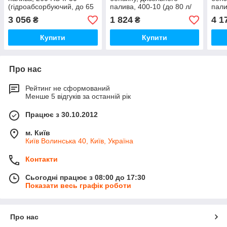
(гідроабсорбуючий, до 65
палива, 400-10 (до 80 л/
пали
л/хв) CIM-TEK
хв) CIM-TEK
хв) 
3 056
1 824
4 1
₴
₴
Купити
Купити
Про нас
Рейтинг не сформований
Менше 5 відгуків за останній рік
Працює з 30.10.2012
м. Київ
Київ Волинська 40, Київ, Україна
Контакти
Сьогодні працює з 08:00 до 17:30
Показати весь графік роботи
Про нас