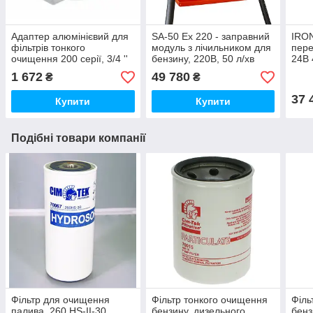
Адаптер алюмінієвий для
SA-50 Ex 220 - заправний
IRON
фільтрів тонкого
модуль з лічильником для
пере
очищення 200 серії, 3/4 ''
бензину, 220В, 50 л/хв
24В 
BSP, CIM-TEK
1 672
49 780
₴
₴
37 
Купити
Купити
Подібні товари компанії
Фільтр для очищення
Фільтр тонкого очищення
Філь
палива, 260 HS-ІІ-30
бензину, дизельного
бенз