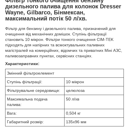
Фільтр тонкого очищення бензину
дизельного палива для колонок Dresser
Wayne, Gilbarco, Бінмексан,
максимальний потік 50 л/хв.
Фільтр для бензину і дизельного палива, призначений для
очищення від механічних домішок. Ступінь фільтрації
становить 10 мікрон. Фільтри тонкого очищення CIM-TEK
підходять для напірних та всмоктувальних паливних
магістралей на комерційних, відомчих та приватних Міні АЗС,
паливозаправних пунктах, сервісних станціях.
Характеристики:
Змінний фільтроелемент
Ступінь фільтрації:
10 мікрон
Фільтрувальне середовище:
целюлоза
Максимальна подача
50 л/хв
палива:
Вага:
0,504 кг
Габаритний розмір:
135х96 мм