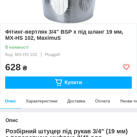
Фітинг-вертляк 3/4" BSP х під шланг 19 мм,
MX-HS 102, MaximuS
В наявності
Код: MX-HS 102
Роздріб
628
₴
Купити
Опис
Характеристики
Доставка
Оплата
Умови п
Опис
Розбірний штуцер під рукав 3/4" (19 мм)