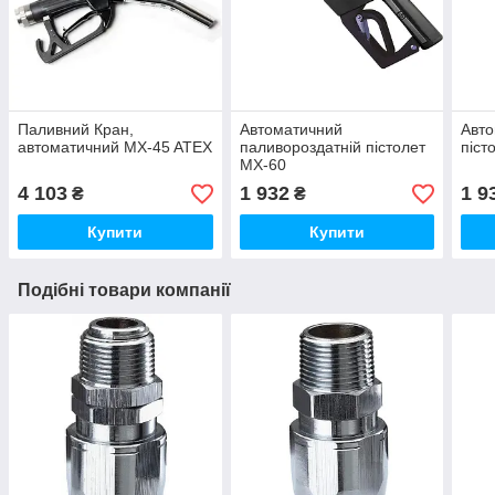
Паливний Кран,
Автоматичний
Авто
автоматичний MX-45 ATEX
паливороздатній пістолет
піст
MX-60
4 103
1 932
1 9
₴
₴
Купити
Купити
Подібні товари компанії