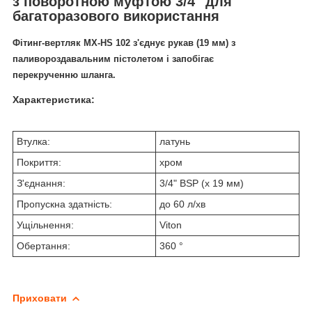
з поворотною муфтою 3/4" для
багаторазового використання
Фітинг-вертляк MX-HS 102 з'єднує рукав (19 мм) з
паливороздавальним пістолетом і запобігає
перекрученню шланга.
Характеристика:
Втулка:
латунь
Покриття:
хром
З'єднання:
3/4" BSP (x 19 мм)
Пропускна здатність:
до 60 л/хв
Ущільнення:
Viton
Обертання:
360 °
Приховати