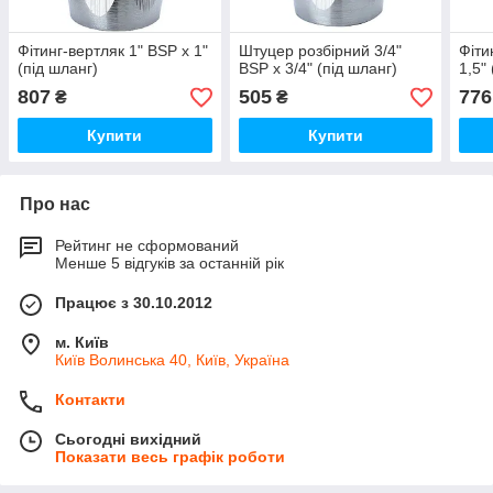
Фітинг-вертляк 1" BSP х 1"
Штуцер розбірний 3/4"
Фіти
(під шланг)
BSP х 3/4" (під шланг)
1,5"
807
505
776
₴
₴
Купити
Купити
Про нас
Рейтинг не сформований
Менше 5 відгуків за останній рік
Працює з 30.10.2012
м. Київ
Київ Волинська 40, Київ, Україна
Контакти
Сьогодні вихідний
Показати весь графік роботи