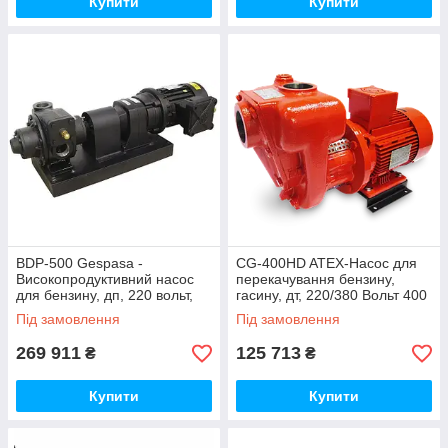
Купити
Купити
BDP-500 Gespasa -
CG-400HD ATEX-Насос для
Високопродуктивний насос
перекачування бензину,
для бензину, дп, 220 вольт,
гасину, дт, 220/380 Вольт 400
500 л/хв
л/хв
Під замовлення
Під замовлення
269 911
125 713
₴
₴
Купити
Купити