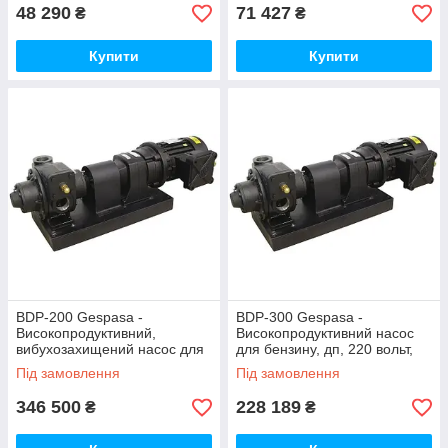
48 290
71 427
₴
₴
Купити
Купити
BDP-200 Gespasa -
BDP-300 Gespasa -
Високопродуктивний,
Високопродуктивний насос
вибухозахищений насос для
для бензину, дп, 220 вольт,
бензину, дп, 220 вольт, 200 л/
300 л/хв
Під замовлення
Під замовлення
хв
346 500
228 189
₴
₴