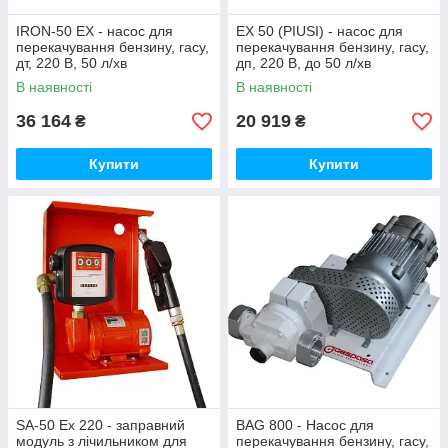
IRON-50 EX - насос для
EX 50 (PIUSI) - насос для
перекачування бензину, гасу,
перекачування бензину, гасу,
дт, 220 В, 50 л/хв
дп, 220 В, до 50 л/хв
В наявності
В наявності
36 164
20 919
₴
₴
Купити
Купити
SA-50 Ex 220 - заправний
BAG 800 - Насос для
модуль з лічильником для
перекачування бензину, гасу,