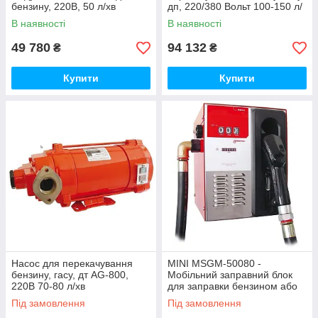
бензину, 220В, 50 л/хв
дп, 220/380 Вольт 100-150 л/
хв
В наявності
В наявності
49 780
94 132
₴
₴
Купити
Купити
Насос для перекачування
MINI MSGM-50080 -
бензину, гасу, дт AG-800,
Мобільний заправний блок
220В 70-80 л/хв
для заправки бензином або
дп, 220 вольт
Під замовлення
Під замовлення