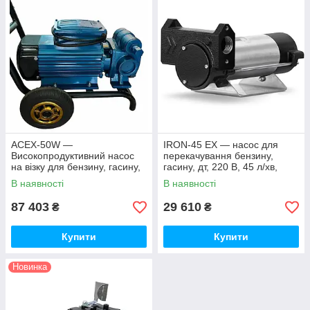
ACEX-50W —
IRON-45 EX — насос для
Високопродуктивний насос
перекачування бензину,
на візку для бензину, гасину,
гасину, дт, 220 В, 45 л/хв,
дт, 220 вольтів, 400 л/хв
Gespasa
В наявності
В наявності
87 403
29 610
₴
₴
Купити
Купити
Новинка