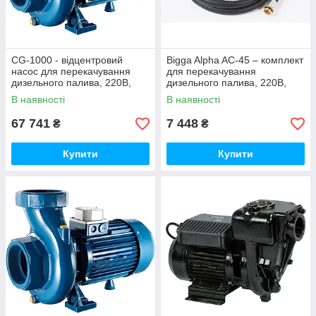
CG-1000 - відцентровий
Bigga Alpha AC-45 – комплект
насос для перекачування
для перекачування
дизельного палива, 220В,
дизельного палива, 220В,
250-1000 л/хв, (Gespasa)
продуктивність 45 л/хв.
В наявності
В наявності
Автоматичний
67 741
7 448
₴
₴
Купити
Купити