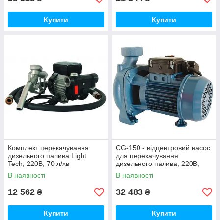
Купити
Купити
Комплект перекачування
CG-150 - відцентровий насос
дизельного палива Light
для перекачування
Tech, 220В, 70 л/хв
дизельного палива, 220В,
100-500 л/хв, (Gespasa)
В наявності
В наявності
12 562
32 483
₴
₴
Купити
Купити