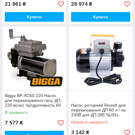
21 861
28 974
₴
₴
Купити
Купити
Bigga BP-AC60-220 Насос
для перекачування гасу, ДП,
220 вольт, продуктивність 60
Насос роторний Rewolt для
л / хв
перекачування ДП 60 л / хв
В наявності
230В для ДП (RE SL001-
220V)
7 577
Немає в наявності
₴
3 142
₴