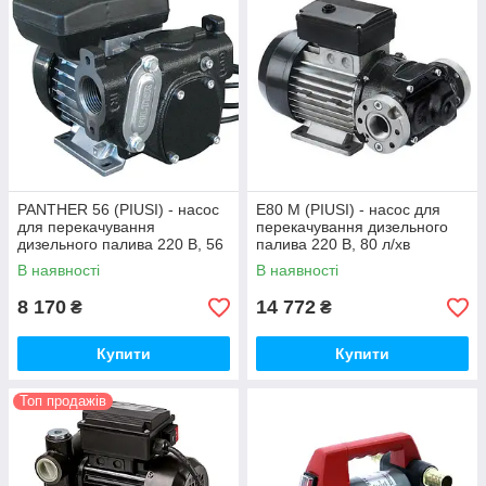
PANTHER 56 (PIUSI) - насос
E80 M (PIUSI) - насос для
для перекачування
перекачування дизельного
дизельного палива 220 В, 56
палива 220 В, 80 л/хв
л/хв
В наявності
В наявності
8 170
14 772
₴
₴
Купити
Купити
Топ продажів