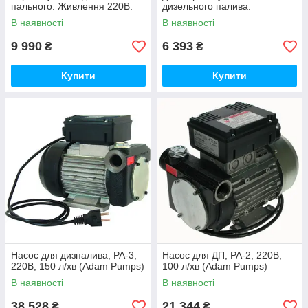
пального. Живлення 220В.
дизельного палива.
Продуктивність насоса 70 л/
Живлення 220В.
В наявності
В наявності
хв.
Продуктивність 45 л/хв.
9 990
6 393
₴
₴
Купити
Купити
Насос для дизпалива, PA-3,
Насос для ДП, PA-2, 220В,
220В, 150 л/хв (Adam Pumps)
100 л/хв (Adam Pumps)
В наявності
В наявності
38 528
21 344
₴
₴