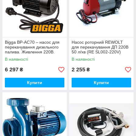
Bigga BP-AC70 – насос для
Насос роторний REWOLT
перекачування дизельного
для перекачування ДП 220В
палива. Живлення 220В.
50 л/хв (RE SL002-220V)
Продуктивність насоса 82 л/
В наявності
В наявності
хв.
6 297
2 255
₴
₴
Купити
Купити