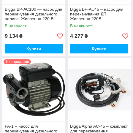
Bigga BP-AC100 — насос для
Bigga BP-AC45 – насос для
перекачування дизельного
перекачування ДП.
палива. Живлення 220 В.
Живлення 220В.
Продуктивність насоса 100 л/
Продуктивність насоса 45 л/
В наявності
В наявності
хв.
хв.
9 134
4 277
₴
₴
Купити
Купити
Топ продажів
PA-1 – насос для
Bigga Alpha AC-45 – комплект
перекачування дизельного
для перекачування